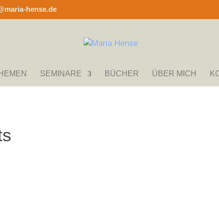
@maria-hense.de
THEMEN
SEMINARE
BÜCHER
ÜBER MICH
K
ts