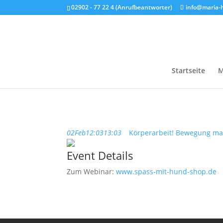
02902 - 77 22 4 (Anrufbeantworter)
info@maria-
Startseite
M
02
Feb
12:03
13:03
Körperarbeit! Bewegung mac
Event Details
Zum Webinar:
www.spass-mit-hund-shop.de