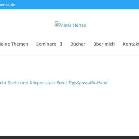
hense.de
eine Themen
Seminare
Bücher
über mich
Kontak
ht Seele und Körper stark
Event Tags
Spass-Mit-Hund