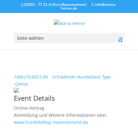
02902 - 77 22 4 (Anrufbeantworter)
info@maria-
hense.de
Seite wählen
10
Dez
19:00
21:00
Schlafende Hunde
Event Type
:
Online
Event Details
Online-Vortrag
Anmeldung und Weitere Informationen über
www.hundekolleg-muensterland.de