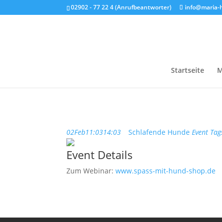
02902 - 77 22 4 (Anrufbeantworter)
info@maria-
Startseite
M
02
Feb
11:03
14:03
Schlafende Hunde
Event Tag
Event Details
Zum Webinar:
www.spass-mit-hund-shop.de