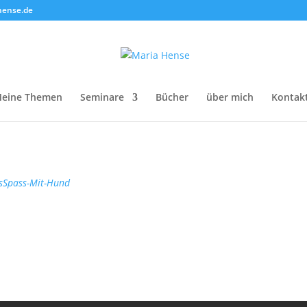
hense.de
eine Themen
Seminare
Bücher
über mich
Kontak
s
Spass-Mit-Hund