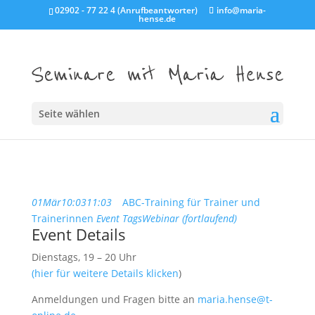
02902 - 77 22 4 (Anrufbeantworter)
info@maria-
hense.de
Seite wählen
01
Mär
10:03
11:03
ABC-Training für Trainer und
Trainerinnen
Event Tags
Webinar (fortlaufend)
Event Details
Dienstags, 19 – 20 Uhr
(hier für weitere Details klicken
)
Anmeldungen und Fragen bitte an
maria.hense@t-