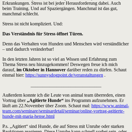
Erkrankungen. Stress ist bei jeder Herausforderung dabei. Auch
beim Training. Und auf Spaziergängen. Manchmal ist das gut,
manchmal schlecht.
Stress ist nicht kompliziert. Und:
Das Verständnis für Stress öffnet Türen.
Denn das Verhalten von Hunden und Menschen wird verständlicher
– und dadurch veränderbar!
In den letzten Jahren ist so viel an Wissen und Erfahrung zum
Thema Stress neu hinzugekommen! Deswegen freue ich mich
darauf,
im Oktober in Hannover
darüber reden zu dürfen. Schaut
einmal hier:
https://sunnysdogpoint.de/veranstaltungen
.
______________________________
Außerdem konnte ich die Leute von animal team überreden, einen
Vortrag über
„Agitierte Hunde“
ins Programm aufzunehmen. Er
läuft am 22.November über Zoom. Schaut mal:
https://www.animal-
team.com/seminare/seminardetail/seminar/online-vortrag-agitierte-
hunde-mit-maria-hense.html
P.s. „Agitiert“ sind Hunde, die auf Stress mit Unruhe oder starken
Reaktionen reagieren. Diese Unruhe kann schnell vorbei sein, oder