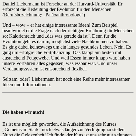
Daniel Liebermann ist Forscher an der Harvard-Universität. Er
erforscht die Bedeutung der Evolution für den Menschen.
(Berufsbezeichnung: „Paläoanthropologe“)
Und – wow – er hat einige interessante Ideen! Zum Beispiel
beantwortet er die Frage nach der richtigen Ernährung für Menschen
so: Kalorienreich und „das was gerade da ist“. Denn für die
Evolution geht es darum, möglichst viele Nachkommen zu haben.
Es ging dabei keineswegs um ein langes gesundes Leben. Nein. Es
ging um erfolgreiche Fortpflanzung. Das klappt am besten mit
ausreichend Fettgewebe. Und weil Essen immer knapp war, haben
unsere Vorfahren alles gegessen, was essbar war. Und unser
Verdauungssystem ist entsprechend flexibel.
Seltsam, oder? Liebermann hat noch eine Reihe mehr interessanter
Ideen und Informationen.
Die haben wir auch!
Es ist uns möglich geworden, die Aufzeichnung des Kurses
„Gemeinsam Stark“ noch etwas länger zur Verfügung zu stellen.
Nutzt die Gelegenheit! Ich finde, der Kurs ist uns sehr gut gelungen.