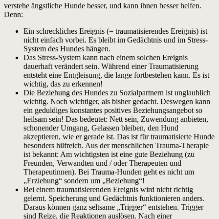
verstehe ängstliche Hunde besser, und kann ihnen besser helfen.
Denn:
Ein schreckliches Ereignis (= traumatisierendes Ereignis) ist
nicht einfach vorbei. Es bleibt im Gedächtnis und im Stress-
System des Hundes hängen.
Das Stress-System kann nach einem solchen Ereignis
dauerhaft verändert sein. Während einer Traumatisierung
entsteht eine Entgleisung, die lange fortbestehen kann. Es ist
wichtig, das zu erkennen!
Die Beziehung des Hundes zu Sozialpartnern ist unglaublich
wichtig. Noch wichtiger, als bisher gedacht. Deswegen kann
ein geduldiges konstantes positives Beziehungsangebot so
heilsam sein! Das bedeutet: Nett sein, Zuwendung anbieten,
schonender Umgang, Gelassen bleiben, den Hund
akzeptieren, wie er gerade ist. Das ist für traumatisierte Hunde
besonders hilfreich. Aus der menschlichen Trauma-Therapie
ist bekannt: Am wichtigsten ist eine gute Beziehung (zu
Freunden, Verwandten und / oder Therapeuten und
Therapeutinnen). Bei Trauma-Hunden geht es nicht um
„Erziehung“ sondern um „Beziehung“!
Bei einem traumatisierenden Ereignis wird nicht richtig
gelernt. Speicherung und Gedächtnis funktionieren anders.
Daraus können ganz seltsame „Trigger“ entstehen. Trigger
sind Reize, die Reaktionen auslösen. Nach einer