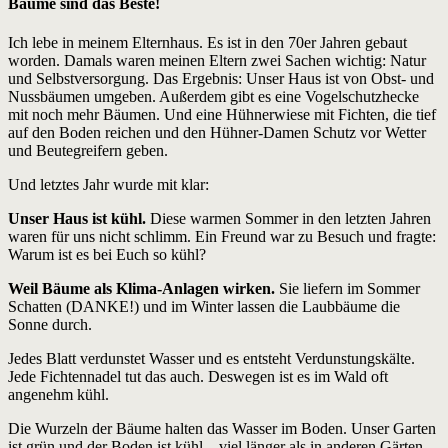
Bäume sind das Beste!
Ich lebe in meinem Elternhaus. Es ist in den 70er Jahren gebaut
worden. Damals waren meinen Eltern zwei Sachen wichtig: Natur
und Selbstversorgung. Das Ergebnis: Unser Haus ist von Obst- und
Nussbäumen umgeben. Außerdem gibt es eine Vogelschutzhecke
mit noch mehr Bäumen. Und eine Hühnerwiese mit Fichten, die tief
auf den Boden reichen und den Hühner-Damen Schutz vor Wetter
und Beutegreifern geben.
Und letztes Jahr wurde mit klar:
Unser Haus ist kühl.
Diese warmen Sommer in den letzten Jahren
waren für uns nicht schlimm. Ein Freund war zu Besuch und fragte:
Warum ist es bei Euch so kühl?
Weil Bäume als Klima-Anlagen wirken.
Sie liefern im Sommer
Schatten (DANKE!) und im Winter lassen die Laubbäume die
Sonne durch.
Jedes Blatt verdunstet Wasser und es entsteht Verdunstungskälte.
Jede Fichtennadel tut das auch. Deswegen ist es im Wald oft
angenehm kühl.
Die Wurzeln der Bäume halten das Wasser im Boden. Unser Garten
ist grün und der Boden ist kühl – viel länger als in anderen Gärten.