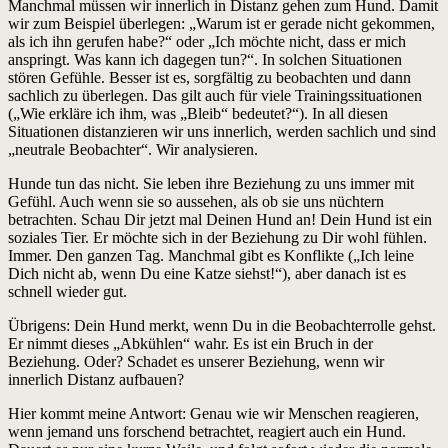
Manchmal müssen wir innerlich in Distanz gehen zum Hund. Damit
wir zum Beispiel überlegen: „Warum ist er gerade nicht gekommen,
als ich ihn gerufen habe?“ oder „Ich möchte nicht, dass er mich
anspringt. Was kann ich dagegen tun?“. In solchen Situationen
stören Gefühle. Besser ist es, sorgfältig zu beobachten und dann
sachlich zu überlegen. Das gilt auch für viele Trainingssituationen
(„Wie erkläre ich ihm, was „Bleib“ bedeutet?“). In all diesen
Situationen distanzieren wir uns innerlich, werden sachlich und sind
„neutrale Beobachter“. Wir analysieren.
Hunde tun das nicht. Sie leben ihre Beziehung zu uns immer mit
Gefühl. Auch wenn sie so aussehen, als ob sie uns nüchtern
betrachten. Schau Dir jetzt mal Deinen Hund an! Dein Hund ist ein
soziales Tier. Er möchte sich in der Beziehung zu Dir wohl fühlen.
Immer. Den ganzen Tag. Manchmal gibt es Konflikte („Ich leine
Dich nicht ab, wenn Du eine Katze siehst!“), aber danach ist es
schnell wieder gut.
Übrigens: Dein Hund merkt, wenn Du in die Beobachterrolle gehst.
Er nimmt dieses „Abkühlen“ wahr. Es ist ein Bruch in der
Beziehung. Oder? Schadet es unserer Beziehung, wenn wir
innerlich Distanz aufbauen?
Hier kommt meine Antwort: Genau wie wir Menschen reagieren,
wenn jemand uns forschend betrachtet, reagiert auch ein Hund.