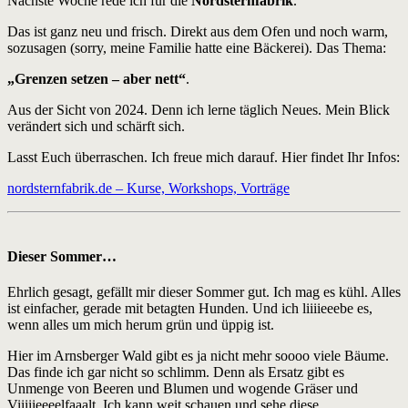
Nächste Woche rede ich für die
Nordsternfabrik
.
Das ist ganz neu und frisch. Direkt aus dem Ofen und noch warm,
sozusagen (sorry, meine Familie hatte eine Bäckerei). Das Thema:
„Grenzen setzen – aber nett“
.
Aus der Sicht von 2024. Denn ich lerne täglich Neues. Mein Blick
verändert sich und schärft sich.
Lasst Euch überraschen. Ich freue mich darauf. Hier findet Ihr Infos:
nordsternfabrik.de – Kurse, Workshops, Vorträge
Dieser Sommer…
Ehrlich gesagt, gefällt mir dieser Sommer gut. Ich mag es kühl. Alles
ist einfacher, gerade mit betagten Hunden. Und ich liiiieeebe es,
wenn alles um mich herum grün und üppig ist.
Hier im Arnsberger Wald gibt es ja nicht mehr soooo viele Bäume.
Das finde ich gar nicht so schlimm. Denn als Ersatz gibt es
Unmenge von Beeren und Blumen und wogende Gräser und
Viiiiieeeelfaaalt. Ich kann weit schauen und sehe diese