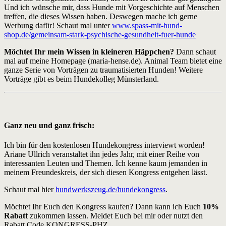
Und ich wünsche mir, dass Hunde mit Vorgeschichte auf Menschen
treffen, die dieses Wissen haben. Deswegen mache ich gerne
Werbung dafür! Schaut mal unter
www.spass-mit-hund-
shop.de/gemeinsam-stark-psychische-gesundheit-fuer-hunde
Möchtet Ihr mein Wissen in kleineren Häppchen?
Dann schaut
mal auf meine Homepage (maria-hense.de). Animal Team bietet eine
ganze Serie von Vorträgen zu traumatisierten Hunden! Weitere
Vorträge gibt es beim Hundekolleg Münsterland.
Ganz neu und ganz frisch:
Ich bin für den kostenlosen Hundekongress interviewt worden!
Ariane Ullrich veranstaltet ihn jedes Jahr, mit einer Reihe von
interessanten Leuten und Themen. Ich kenne kaum jemanden in
meinem Freundeskreis, der sich diesen Kongress entgehen lässt.
Schaut mal hier
hundwerkszeug.de/hundekongress
.
Möchtet Ihr Euch den Kongress kaufen? Dann kann ich Euch
10%
Rabatt
zukommen lassen. Meldet Euch bei mir oder nutzt den
Rabatt Code KONGRESS-PHZ.